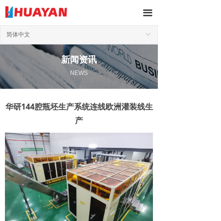
끀
简体中文
ꀅ
新闻资讯
NEWS
华研144腔瓶坯生产系统连线欧洲灌装线生
产