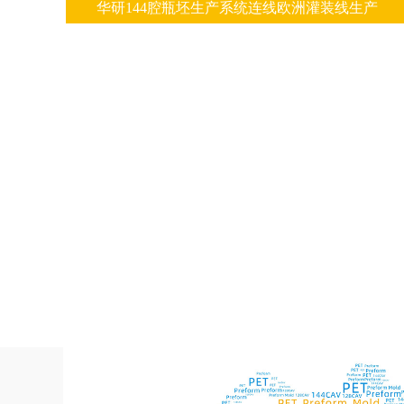
华研144腔瓶坯生产系统连线欧洲灌装线生产